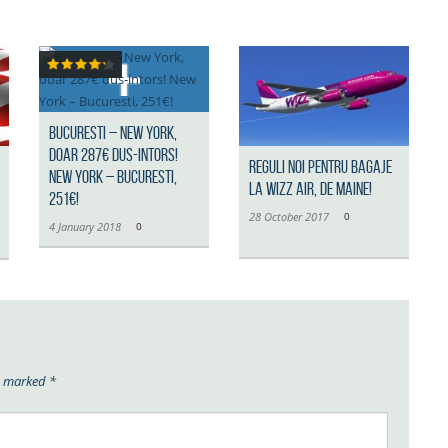
Bucuresti – New York,
doar 287€ dus-intors!
Reguli noi pentru bagaje
New York – Bucuresti,
la Wizz Air, de maine!
251€!
28 October 2017
0
4 January 2018
0
re marked
*