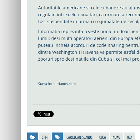
Autoritatile americane si cele cubaneze au ajuns 
regulate intre cele doua tari, ca urmare a recente
fost suspendate in urma cu o jumatate de secol,
Informatia reprezinta o veste buna nu doar pentru
lumii: desi multi operatori aerieni din Europa e
puteau incheia acorduri de code-sharing pentru r
dintre Washington si Havana va permite astfel d
zboruri spre destinatiile din Cuba si, cel mai pro
Sursa foto: islands.com
Stiri
Caribbean Islands
Cuba
news
USA