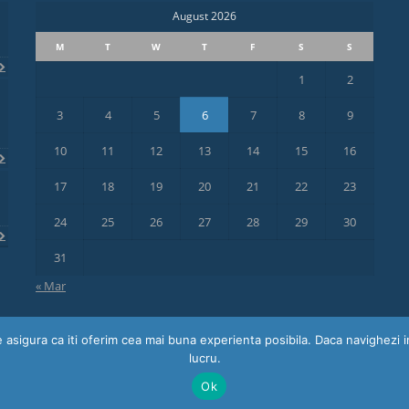
August 2026
M
T
W
T
F
S
S
1
2
3
4
5
6
7
8
9
10
11
12
13
14
15
16
17
18
19
20
21
22
23
24
25
26
27
28
29
30
31
« Mar
e asigura ca iti oferim cea mai buna experienta posibila. Daca navighezi
lucru.
s
Ok