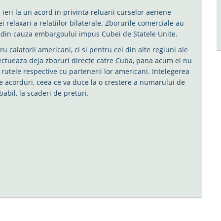
ieri la un acord in privinta reluarii curselor aeriene
i relaxari a relatiilor bilaterale. Zborurile comerciale au
 din cauza embargoului impus Cubei de Statele Unite.
 calatorii americani, ci si pentru cei din alte regiuni ale
fectueaza deja zboruri directe catre Cuba, pana acum ei nu
utele respective cu partenerii lor americani. Intelegerea
e acorduri, ceea ce va duce la o crestere a numarului de
babil, la scaderi de preturi.