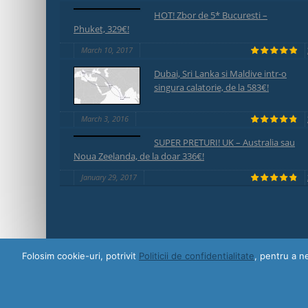
HOT! Zbor de 5* Bucuresti –
Phuket, 329€!
March 10, 2017
Dubai, Sri Lanka si Maldive intr-o
singura calatorie, de la 583€!
March 3, 2016
SUPER PRETURI! UK – Australia sau
Noua Zeelanda, de la doar 336€!
January 29, 2017
Folosim cookie-uri, potrivit
Politicii de confidentialitate
, pentru a n
© 2018 Awayze | Designed and hosted by
ON AIR Media Professional