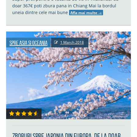
doar 367€ poti zbura pana in Chiang Mai la bordul
uneia dintre cele mai bune
Afla mai multe
→
Spre Asia si Oceania
1 March 2018
Zboruri spre Japonia din Europa, de la doar