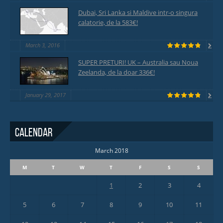
Dubai, Sri Lanka si Maldive intr-o singura
calatorie, de la 583€!
March 3, 2016
SUPER PRETURI! UK – Australia sau Noua
Zeelanda, de la doar 336€!
January 29, 2017
Calendar
March 2018
M
T
W
T
F
S
S
1
2
3
4
5
6
7
8
9
10
11