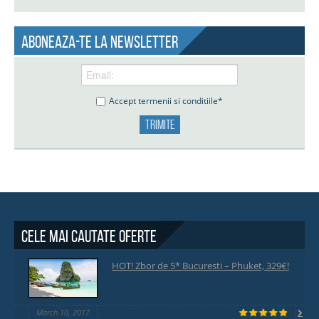
Aboneaza-te la newsletter
Accept termenii si conditiile*
Cele mai cautate oferte
HOT! Zbor de 5* Bucuresti – Phuket, 329€!
March 10, 2017