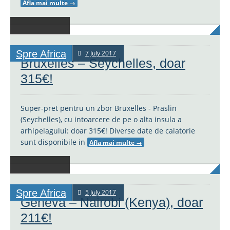
Afla mai multe
→
Spre Africa
7 July 2017
Bruxelles – Seychelles, doar
315€!
Super-pret pentru un zbor Bruxelles - Praslin
(Seychelles), cu intoarcere de pe o alta insula a
arhipelagului: doar 315€! Diverse date de calatorie
sunt disponibile in
Afla mai multe
→
Spre Africa
5 July 2017
Geneva – Nairobi (Kenya), doar
211€!