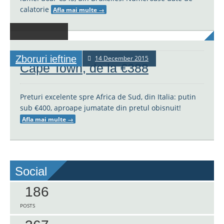
calatorie
Afla mai multe
→
Zboruri ieftine
14 December 2015
Cape Town, de la €388
Preturi excelente spre Africa de Sud, din Italia: putin
sub €400, aproape jumatate din pretul obisnuit!
Afla mai multe
→
Social
186
POSTS