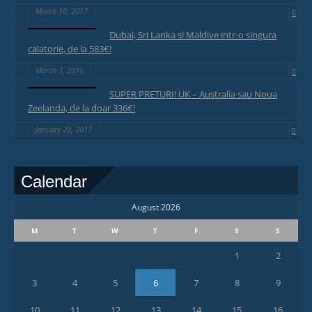
March 10, 2017
Dubai, Sri Lanka si Maldive intr-o singura
calatorie, de la 583€!
March 3, 2016
SUPER PRETURI! UK – Australia sau Noua
Zeelanda, de la doar 336€!
January 29, 2017
Calendar
August 2026
M
T
W
T
F
S
S
1
2
3
4
5
6
7
8
9
10
11
12
13
14
15
16