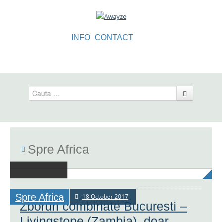
INFO
CONTACT
Cauta
Spre Africa
Spre Africa
18 October 2017
Zboruri combinate Bucuresti –
Livingstone (Zambia), doar