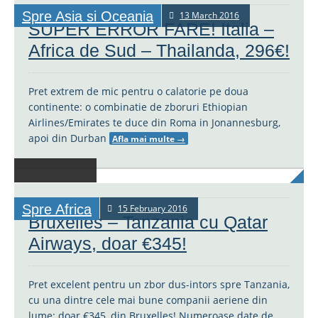
Spre Asia si Oceania
13 March 2016
SUPER ERROR FARE! Italia –
Africa de Sud – Thailanda, 296€!
Pret extrem de mic pentru o calatorie pe doua
continente: o combinatie de zboruri Ethiopian
Airlines/Emirates te duce din Roma in Jonannesburg,
apoi din Durban
Afla mai multe
→
Spre Africa
15 February 2016
Bruxelles – Tanzania cu Qatar
Airways, doar €345!
Pret excelent pentru un zbor dus-intors spre Tanzania,
cu una dintre cele mai bune companii aeriene din
lume: doar €345, din Bruxelles! Numeroase date de