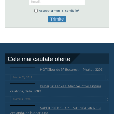
Accept termenii si conditiile*
Cele mai cautate oferte
HOT! Zbor de 5* Bucuresti – Phuket, 329€!
March 10, 2017
Dubai, Sri Lanka si Maldive intr-o singura
calatorie, de la 583€!
March 3, 2016
SUPER PRETURI! UK – Australia sau Noua
Zeelanda, de la doar 336€!