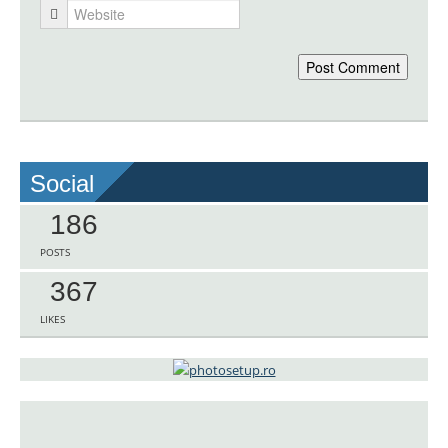
Social
186
POSTS
367
LIKES