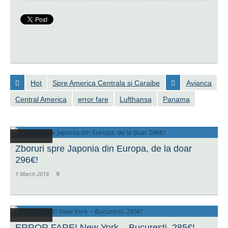
Hot
Spre America Centrala si Caraibe
Avianca
Central America
error fare
Lufthansa
Panama
Zboruri spre Japonia din Europa, de la doar
296€!
1 March 2018
0
ERROR FARE! New York – Bucuresti, 285€!