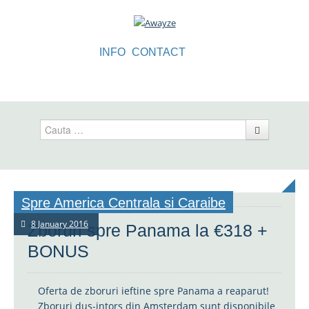
INFO
CONTACT
Cauta
Spre America Centrala si Caraibe
8 January 2016
Zboruri spre Panama la €318 +
BONUS
Oferta de zboruri ieftine spre Panama a reaparut!
Zboruri dus-intors din Amsterdam sunt disponibile