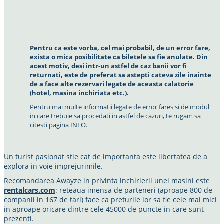
Pentru ca este vorba, cel mai probabil, de un error fare,
exista o mica posibilitate ca biletele sa fie anulate. Din
acest motiv, desi intr-un astfel de caz banii vor fi
returnati, este de preferat sa astepti cateva zile inainte
de a face alte rezervari legate de aceasta calatorie
(hotel, masina inchiriata etc.).
Pentru mai multe informatii legate de error fares si de modul
in care trebuie sa procedati in astfel de cazuri, te rugam sa
citesti pagina
INFO
.
Un turist pasionat stie cat de importanta este libertatea de a
explora in voie imprejurimile.
Recomandarea Awayze in privinta inchirierii unei masini este
rentalcars.com
: reteaua imensa de parteneri (aproape 800 de
companii in 167 de tari) face ca preturile lor sa fie cele mai mici
in aproape oricare dintre cele 45000 de puncte in care sunt
prezenti.