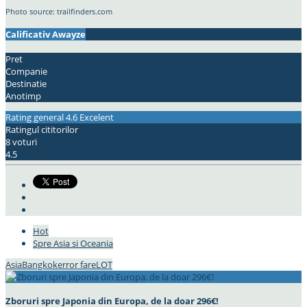
Photo source: trailfinders.com
Calificativ Awayze
Pret
Companie
Destinatie
Anotimp
Rating general
4.6
Excelent
Ratingul cititorilor
8 voturi
4.5
Hot
Spre Asia si Oceania
Asia
Bangkok
error fare
LOT
Zboruri spre Japonia din Europa, de la doar 296€!