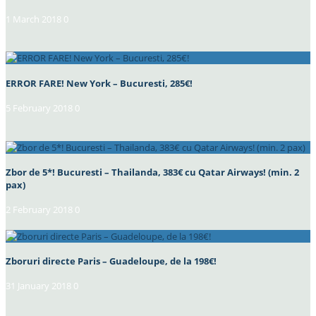
1 March 2018
0
ERROR FARE! New York – Bucuresti, 285€!
5 February 2018
0
Zbor de 5*! Bucuresti – Thailanda, 383€ cu Qatar Airways! (min. 2
pax)
2 February 2018
0
Zboruri directe Paris – Guadeloupe, de la 198€!
31 January 2018
0