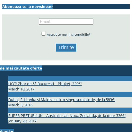
Aboneaza-te la newsletter
Accept termenii si conditiile*
ele mai cautate oferte
HOT! Zbor de 5* Bucuresti – Phuket, 329€!
March 10, 2017
Dubai, Sri Lanka si Maldive intr-o singura calatorie, de la 583€!
March 3, 2016
SUPER PRETURI! UK – Australia sau Noua Zeelanda, de la doar 336€!
January 29, 2017
alendar