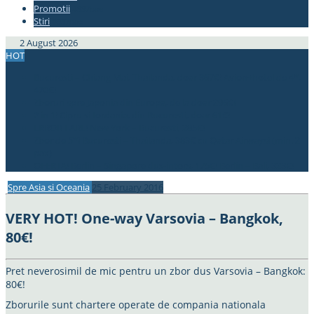
Promotii
#337bae
Stiri
#337bae
2 August 2026
HOT
Bucuresti – Chiang Mai, Thailanda, doar 367€! Avion+hotel de 4*,
470€!
Zboruri spre Japonia din Europa, de la doar 296€!
2 in 1! Cipru si Iordania, din Bucuresti, doar 61€!
ERROR FARE! New York – Bucuresti, 285€!
Zbor de 5*! Bucuresti – Thailanda, 383€ cu Qatar Airways! (min. 2
pax)
OFERTA! Berlin – Singapore dus-intors, 175€! Berlin – Bali, 323€!
Spre Asia si Oceania
25 February 2016
VERY HOT! One-way Varsovia – Bangkok,
80€!
Pret neverosimil de mic pentru un zbor dus Varsovia – Bangkok:
80€!
Zborurile sunt chartere operate de compania nationala