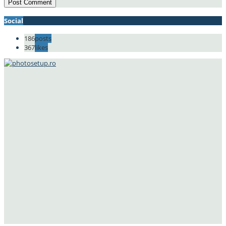
Social
186
posts
367
likes