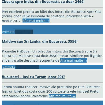
Zboara spre India, din Bucuresti, cu doar 246€!
Pret excelent pentru un bilet dus-intors din Bucuresti spre Goa
(India): doar 246€! Perioada de calatorie: noiembrie 2016 -
martie 2017.
Afla mai multe
→
Promotii
1 March 2016
Maldive sau Sri Lanka, din Bucuresti, 355€!
Promotie FlyDubai! Un bilet dus-intors din Bucuresti spre Sri
Lanka sau Maldive costa doar 355€! Preturi similare pot fi gasite
si pentru alte destinatii acoperite de
Afla mai multe
→
Promotii
25 February 2016
Bucuresti – Iasi cu Tarom, doar 20€!
Tarom anunta reduceri masive ale preturilor pe ruta Bucuresti -
Iasi: un bilet dus costa doar 20€ cu toate taxele incluse! Pretul
esta valabil pentru calatoriile
Afla mai multe
→