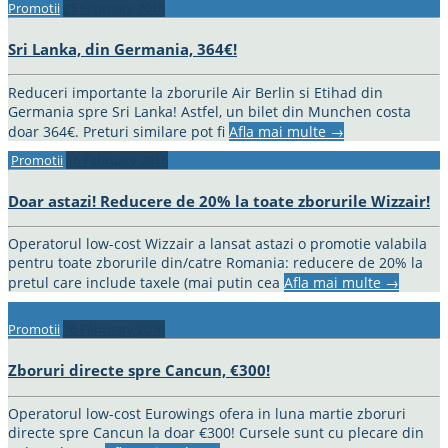
Promotii
25 February 2016
Sri Lanka, din Germania, 364€!
Reduceri importante la zborurile Air Berlin si Etihad din
Germania spre Sri Lanka! Astfel, un bilet din Munchen costa
doar 364€. Preturi similare pot fi
Afla mai multe
→
Promotii
16 February 2016
Doar astazi! Reducere de 20% la toate zborurile Wizzair!
Operatorul low-cost Wizzair a lansat astazi o promotie valabila
pentru toate zborurile din/catre Romania: reducere de 20% la
pretul care include taxele (mai putin cea
Afla mai multe
→
Promotii
16 February 2016
Zboruri directe spre Cancun, €300!
Operatorul low-cost Eurowings ofera in luna martie zboruri
directe spre Cancun la doar €300! Cursele sunt cu plecare din