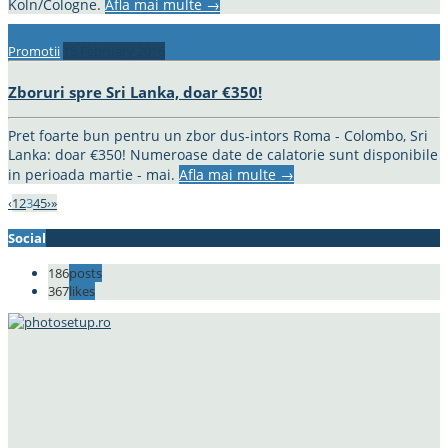
Koln/Cologne.
Afla mai multe
→
Promotii
15 February 2016
Zboruri spre Sri Lanka, doar €350!
Pret foarte bun pentru un zbor dus-intors Roma - Colombo, Sri
Lanka: doar €350! Numeroase date de calatorie sunt disponibile
in perioada martie - mai.
Afla mai multe
→
‹
1
2
3
4
5
›
»
Social
186
posts
367
likes