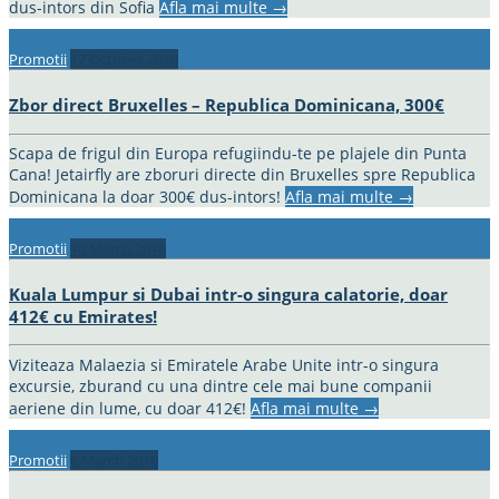
dus-intors din Sofia
Afla mai multe
→
Promotii
17 October 2016
Zbor direct Bruxelles – Republica Dominicana, 300€
Scapa de frigul din Europa refugiindu-te pe plajele din Punta
Cana! Jetairfly are zboruri directe din Bruxelles spre Republica
Dominicana la doar 300€ dus-intors!
Afla mai multe
→
Promotii
10 March 2016
Kuala Lumpur si Dubai intr-o singura calatorie, doar
412€ cu Emirates!
Viziteaza Malaezia si Emiratele Arabe Unite intr-o singura
excursie, zburand cu una dintre cele mai bune companii
aeriene din lume, cu doar 412€!
Afla mai multe
→
Promotii
6 March 2016