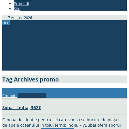
Promotii
#337bae
Stiri
#337bae
7 August 2026
HOT
Bucuresti – Chiang Mai, Thailanda, doar 367€! Avion+hotel de 4*,
470€!
Zboruri spre Japonia din Europa, de la doar 296€!
2 in 1! Cipru si Iordania, din Bucuresti, doar 61€!
ERROR FARE! New York – Bucuresti, 285€!
Zbor de 5*! Bucuresti – Thailanda, 383€ cu Qatar Airways! (min. 2
pax)
OFERTA! Berlin – Singapore dus-intors, 175€! Berlin – Bali, 323€!
Tag Archives
promo
Promotii
19 October 2016
Sofia – India, 362€
O noua destinatie pentru cei care vor sa se bucure de plaja si
de apele oceanului in toiul iernii: India. FlyDubai ofera zboruri