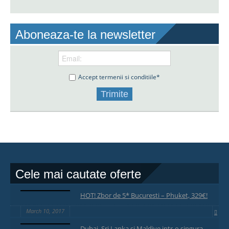
Aboneaza-te la newsletter
Accept termenii si conditiile*
Cele mai cautate oferte
HOT! Zbor de 5* Bucuresti – Phuket, 329€!
March 10, 2017
Dubai, Sri Lanka si Maldive intr-o singura