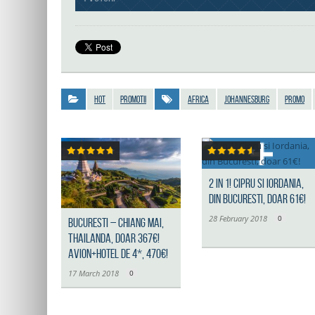
Hot
Promotii
Africa
Johannesburg
promo
2 in 1! Cipru si Iordania,
din Bucuresti, doar 61€!
28 February 2018
0
Bucuresti – Chiang Mai,
Thailanda, doar 367€!
Avion+hotel de 4*, 470€!
17 March 2018
0