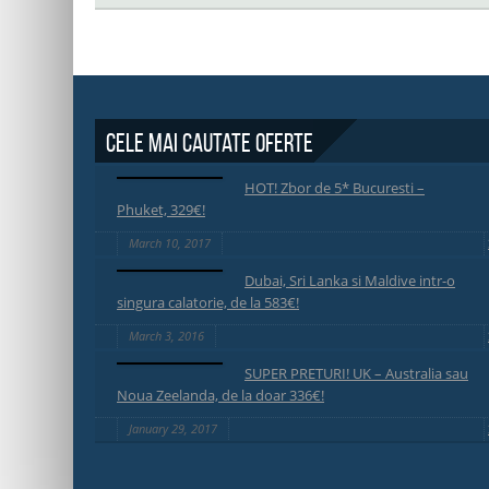
Cele mai cautate oferte
HOT! Zbor de 5* Bucuresti –
Phuket, 329€!
March 10, 2017
Dubai, Sri Lanka si Maldive intr-o
singura calatorie, de la 583€!
March 3, 2016
SUPER PRETURI! UK – Australia sau
Noua Zeelanda, de la doar 336€!
January 29, 2017