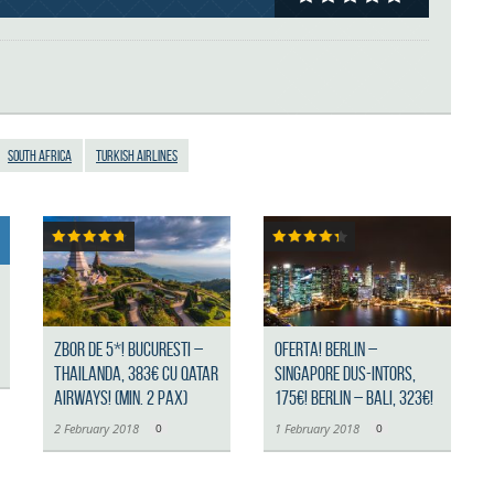
South Africa
Turkish Airlines
Zbor de 5*! Bucuresti –
OFERTA! Berlin –
Thailanda, 383€ cu Qatar
Singapore dus-intors,
Airways! (min. 2 pax)
175€! Berlin – Bali, 323€!
2 February 2018
0
1 February 2018
0