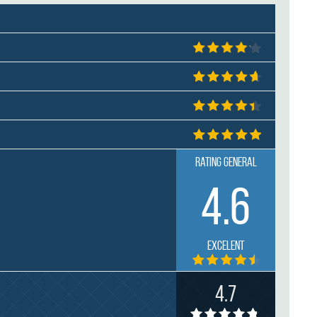
Rating general
4.6
Excelent
4.7