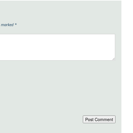
re marked
*