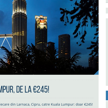
mpur, de la €245!
lecare din Larnaca, Cipru, catre Kuala Lumpur: doar €245!