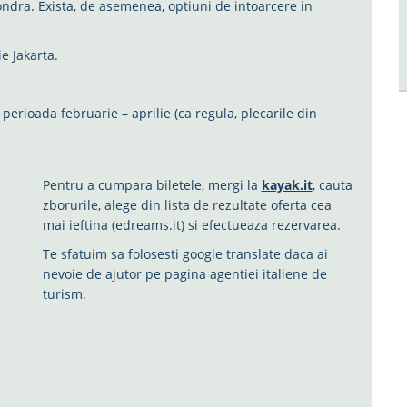
ondra. Exista, de asemenea, optiuni de intoarcere in
ie Jakarta.
erioada februarie – aprilie (ca regula, plecarile din
.
Pentru a cumpara biletele, mergi la
kayak.it
, cauta
zborurile, alege din lista de rezultate oferta cea
mai ieftina (edreams.it) si efectueaza rezervarea.
Te sfatuim sa folosesti google translate daca ai
nevoie de ajutor pe pagina agentiei italiene de
turism.
e