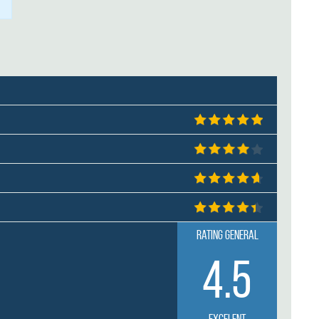
Rating general
4.5