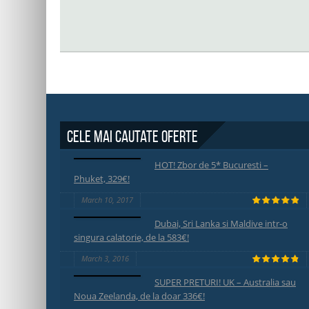
Cele mai cautate oferte
HOT! Zbor de 5* Bucuresti –
Phuket, 329€!
March 10, 2017
Dubai, Sri Lanka si Maldive intr-o
singura calatorie, de la 583€!
March 3, 2016
SUPER PRETURI! UK – Australia sau
Noua Zeelanda, de la doar 336€!