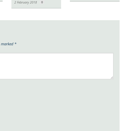
2 February 2018
0
re marked
*