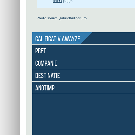
INFO
page.
Photo source: gabrielbutnaru.ro
Calificativ Awayze
Pret
Companie
Destinatie
Anotimp