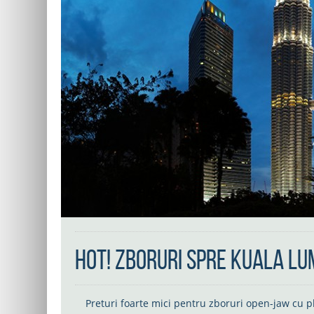
HOT! Zboruri spre Kuala Lu
Preturi foarte mici pentru zboruri open-jaw cu p