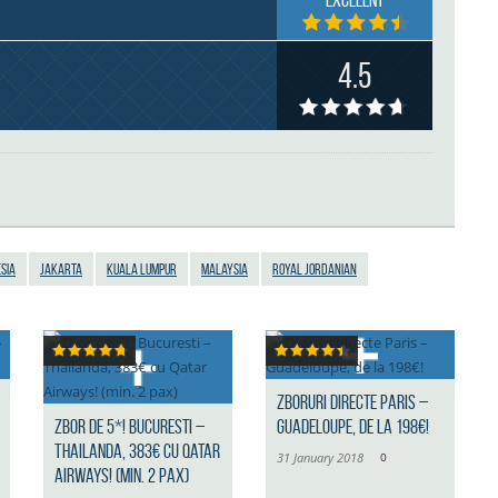
Excelent
4.5
sia
Jakarta
Kuala Lumpur
Malaysia
Royal Jordanian
Zboruri directe Paris –
Zbor de 5*! Bucuresti –
Guadeloupe, de la 198€!
Thailanda, 383€ cu Qatar
31 January 2018
0
Airways! (min. 2 pax)