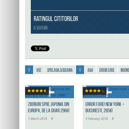
Ratingul cititorilor
6 voturi
Hot
Spre Asia si Oceania
Asia
error fare
Indone
Zboruri spre Japonia din
ERROR FARE! New York –
Europa, de la doar 296€!
Bucuresti, 285€!
1 March 2018
0
5 February 2018
0