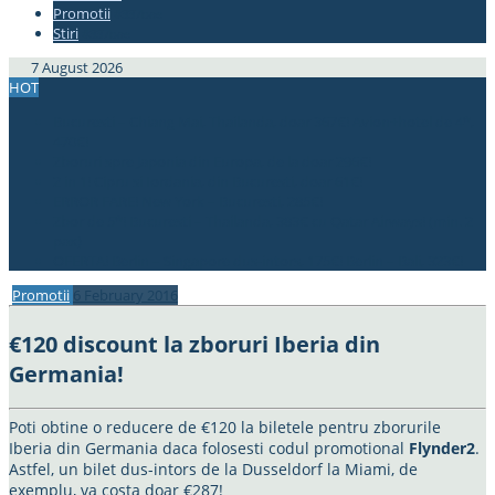
Promotii
#337bae
Stiri
#337bae
7 August 2026
HOT
Bucuresti – Chiang Mai, Thailanda, doar 367€! Avion+hotel de 4*,
470€!
Zboruri spre Japonia din Europa, de la doar 296€!
2 in 1! Cipru si Iordania, din Bucuresti, doar 61€!
ERROR FARE! New York – Bucuresti, 285€!
Zbor de 5*! Bucuresti – Thailanda, 383€ cu Qatar Airways! (min. 2
pax)
OFERTA! Berlin – Singapore dus-intors, 175€! Berlin – Bali, 323€!
Promotii
6 February 2016
€120 discount la zboruri Iberia din
Germania!
Poti obtine o reducere de €120 la biletele pentru zborurile
Iberia din Germania daca folosesti codul promotional
Flynder2
.
Astfel, un bilet dus-intors de la Dusseldorf la Miami, de
exemplu, va costa doar €287!