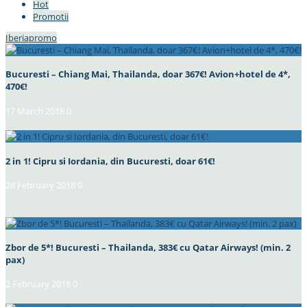
Hot
Promotii
Iberia
promo
Bucuresti – Chiang Mai, Thailanda, doar 367€! Avion+hotel de 4*,
470€!
17 March 2018
0
2 in 1! Cipru si Iordania, din Bucuresti, doar 61€!
28 February 2018
0
Zbor de 5*! Bucuresti – Thailanda, 383€ cu Qatar Airways! (min. 2
pax)
2 February 2018
0