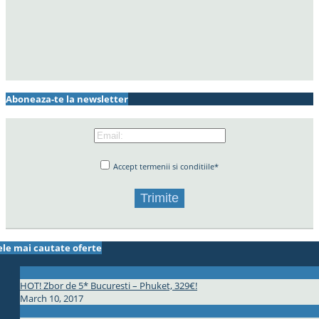
Aboneaza-te la newsletter
Accept termenii si conditiile*
ele mai cautate oferte
HOT! Zbor de 5* Bucuresti – Phuket, 329€!
March 10, 2017