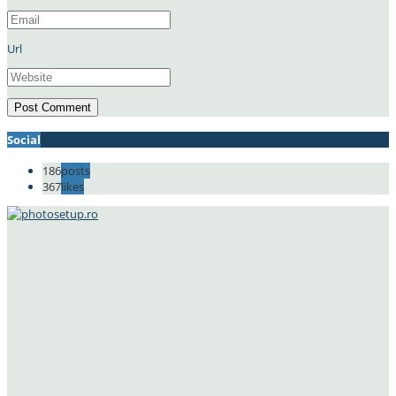
Url
Social
186
posts
367
likes