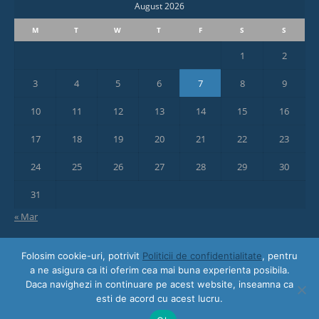
August 2026
M
T
W
T
F
S
S
1
2
3
4
5
6
7
8
9
10
11
12
13
14
15
16
17
18
19
20
21
22
23
24
25
26
27
28
29
30
31
« Mar
Folosim cookie-uri, potrivit
Politicii de confidentialitate
, pentru
a ne asigura ca iti oferim cea mai buna experienta posibila.
Daca navighezi in continuare pe acest website, inseamna ca
esti de acord cu acest lucru.