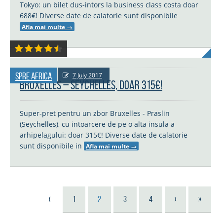
Tokyo: un bilet dus-intors la business class costa doar
688€! Diverse date de calatorie sunt disponibile
Afla mai multe
→
Spre Africa
7 July 2017
Bruxelles – Seychelles, doar 315€!
Super-pret pentru un zbor Bruxelles - Praslin
(Seychelles), cu intoarcere de pe o alta insula a
arhipelagului: doar 315€! Diverse date de calatorie
sunt disponibile in
Afla mai multe
→
‹
1
2
3
4
›
»