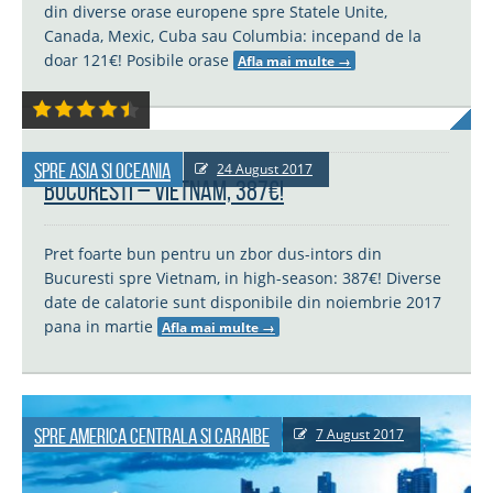
din diverse orase europene spre Statele Unite,
Canada, Mexic, Cuba sau Columbia: incepand de la
doar 121€! Posibile orase
Afla mai multe
→
Spre Asia si Oceania
24 August 2017
Bucuresti – Vietnam, 387€!
Pret foarte bun pentru un zbor dus-intors din
Bucuresti spre Vietnam, in high-season: 387€! Diverse
date de calatorie sunt disponibile din noiembrie 2017
pana in martie
Afla mai multe
→
Spre America Centrala si Caraibe
7 August 2017