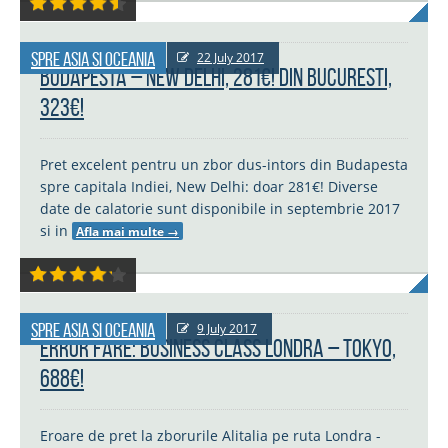
Spre Asia si Oceania
22 July 2017
Budapesta – New Delhi, 281€! Din Bucuresti,
323€!
Pret excelent pentru un zbor dus-intors din Budapesta
spre capitala Indiei, New Delhi: doar 281€! Diverse
date de calatorie sunt disponibile in septembrie 2017
si in
Afla mai multe
→
Spre Asia si Oceania
9 July 2017
ERROR FARE: Business Class Londra – Tokyo,
688€!
Eroare de pret la zborurile Alitalia pe ruta Londra -