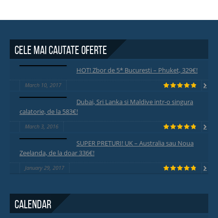
Cele mai cautate oferte
HOT! Zbor de 5* Bucuresti – Phuket, 329€!
March 10, 2017
Dubai, Sri Lanka si Maldive intr-o singura
calatorie, de la 583€!
March 3, 2016
SUPER PRETURI! UK – Australia sau Noua
Zeelanda, de la doar 336€!
January 29, 2017
Calendar