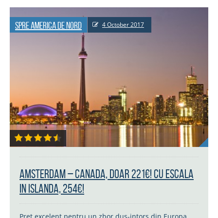
Spre America de Nord
4 October 2017
Amsterdam – Canada, doar 221€! Cu escala
in Islanda, 254€!
Pret excelent pentru un zbor dus-intors din Europa