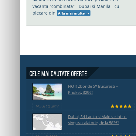
vacanta "combinata" - Dubai si Manila - cu
plecare din
Afla mai multe
→
Cele mai cautate oferte
HOT! Zbor de 5* Bucuresti –
Phuket, 329€!
March 10, 2017
Dubai, Sri Lanka si Maldive intr-o
singura calatorie, de la 583€!