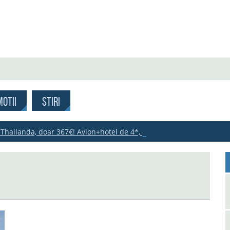
OTII
STIRI
 Thailanda, doar 367€! Avion+hotel de 4*, 470€!