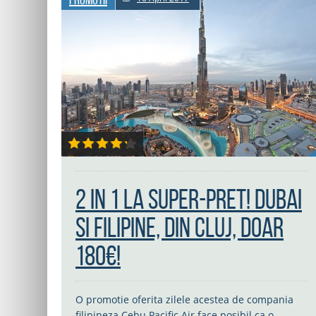
2 in 1 la super-pret! Dubai
si Filipine, din Cluj, doar
180€!
O promotie oferita zilele acestea de compania
filipineza Cebu Pacific Air face posibil ca o