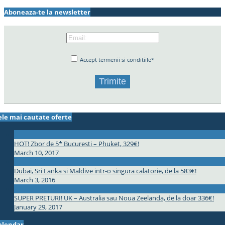
Aboneaza-te la newsletter
Accept termenii si conditiile*
ele mai cautate oferte
HOT! Zbor de 5* Bucuresti – Phuket, 329€!
March 10, 2017
Dubai, Sri Lanka si Maldive intr-o singura calatorie, de la 583€!
March 3, 2016
SUPER PRETURI! UK – Australia sau Noua Zeelanda, de la doar 336€!
January 29, 2017
alendar