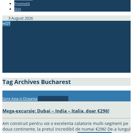
Promotii
#337bae
Stiri
#337bae
3 August 2026
HOT
Bucuresti – Chiang Mai, Thailanda, doar 367€! Avion+hotel de 4*,
470€!
Zboruri spre Japonia din Europa, de la doar 296€!
2 in 1! Cipru si Iordania, din Bucuresti, doar 61€!
ERROR FARE! New York – Bucuresti, 285€!
Zbor de 5*! Bucuresti – Thailanda, 383€ cu Qatar Airways! (min. 2
pax)
OFERTA! Berlin – Singapore dus-intors, 175€! Berlin – Bali, 323€!
Tag Archives
Bucharest
Spre Asia si Oceania
2 December 2015
Mega-excursie: Dubai – India – Italia, doar €296!
Am construit pentru voi o excelenta calatorie multi-segment pe
doua continente, la pretul incredibil de numai €296! De-a lungul