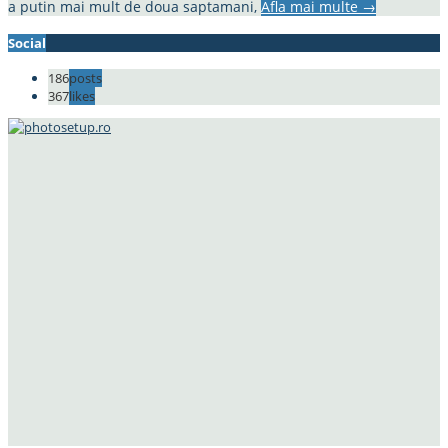
a putin mai mult de doua saptamani,
Afla mai multe
→
Social
186
posts
367
likes