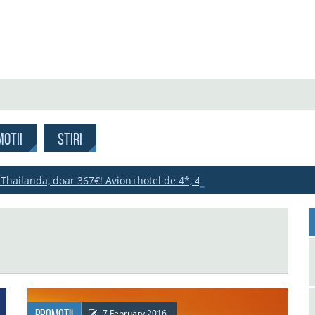
OTII
STIRI
 Thailanda, doar 367€! Avion+hotel de 4*, 470€!
Promotii
7 February 2016