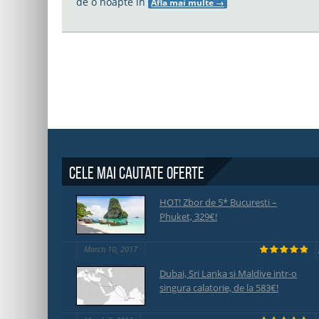
de o noapte in
Afla mai multe
→
Cele mai cautate oferte
HOT! Zbor de 5* Bucuresti –
Phuket, 329€!
March 10, 2017
Dubai, Sri Lanka si Maldive intr-o
singura calatorie, de la 583€!